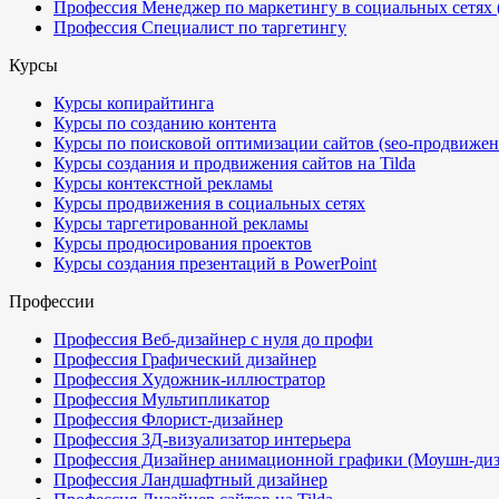
Профессия Менеджер по маркетингу в социальных сетях
Профессия Специалист по таргетингу
Курсы
Курсы копирайтинга
Курсы по созданию контента
Курсы по поисковой оптимизации сайтов (seo-продвижен
Курсы создания и продвижения сайтов на Tilda
Курсы контекстной рекламы
Курсы продвижения в социальных сетях
Курсы таргетированной рекламы
Курсы продюсирования проектов
Курсы создания презентаций в PowerPoint
Профессии
Профессия Веб-дизайнер с нуля до профи
Профессия Графический дизайнер
Профессия Художник-иллюстратор
Профессия Мультипликатор
Профессия Флорист-дизайнер
Профессия 3Д-визуализатор интерьера
Профессия Дизайнер анимационной графики (Моушн-диз
Профессия Ландшафтный дизайнер