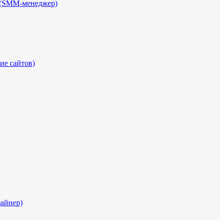
 (SMM-менеджер)
ие сайтов)
айнер)