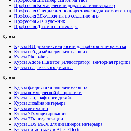
Профессия Дизайнер сайтов на Tilda
Профессия Коммерческий диджитал-иллюстратор
Профессия Специалист по подготовке недвижимости к п
Профессия 3Д-художник по созданию игр
Профессия 2D-Художник
Профессия Дизайнер интерьера
Курсы
Курсы ИИ-дизайна: нейросети для работы и творчества
Курсы веб-дизайна для начинающих
Курсы Photoshop
Курсы Adobe Illustrator (Иллюстратор), векторная графика
Курсы графического дизайна
Курсы
Курсы флористики для начинающих
Курсы коммерческой флористики
Курсы ландшафтного дизайна
Курсы дизайна интерьера
Курсы анимации
Курсы 3D-моделирования
Курсы 3D-визуализации
Курсы 3DS MAX для дизайнеров интерьера
Курсы по монтажу в After Effects