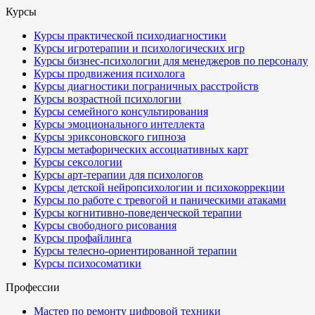
Курсы
Курсы практической психодиагностики
Курсы игротерапии и психологических игр
Курсы бизнес-психологии для менеджеров по персоналу
Курсы продвижения психолога
Курсы диагностики пограничных расстройств
Курсы возрастной психологии
Курсы семейного консультирования
Курсы эмоционального интеллекта
Курсы эриксоновского гипноза
Курсы метафорических ассоциативных карт
Курсы сексологии
Курсы арт-терапии для психологов
Курсы детской нейропсихологии и психокоррекции
Курсы по работе с тревогой и паническими атаками
Курсы когнитивно-поведенческой терапии
Курсы свободного рисования
Курсы профайлинга
Курсы телесно-ориентированной терапии
Курсы психосоматики
Профессии
Мастер по ремонту цифровой техники