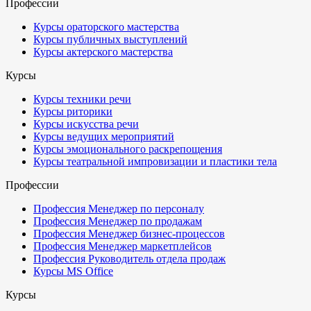
Профессии
Курсы ораторского мастерства
Курсы публичных выступлений
Курсы актерского мастерства
Курсы
Курсы техники речи
Курсы риторики
Курсы искусства речи
Курсы ведущих мероприятий
Курсы эмоционального раскрепощения
Курсы театральной импровизации и пластики тела
Профессии
Профессия Менеджер по персоналу
Профессия Менеджер по продажам
Профессия Менеджер бизнес-процессов
Профессия Менеджер маркетплейсов
Профессия Руководитель отдела продаж
Курсы MS Office
Курсы