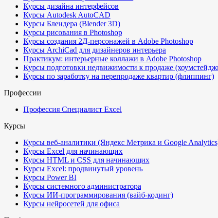
Курсы дизайна интерфейсов
Курсы Autodesk AutoCAD
Курсы Блендера (Blender 3D)
Курсы рисования в Photoshop
Курсы создания 2Д-персонажей в Adobe Photoshop
Курсы ArchiCad для дизайнеров интерьера
Практикум: интерьерные коллажи в Adobe Photoshop
Курсы подготовки недвижимости к продаже (хоумстейдж
Курсы по заработку на перепродаже квартир (флиппинг)
Профессии
Профессия Специалист Excel
Курсы
Курсы веб-аналитики (Яндекс Метрика и Google Analytics
Курсы Excel для начинающих
Курсы HTML и CSS для начинающих
Курсы Excel: продвинутый уровень
Курсы Power BI
Курсы системного администратора
Курсы ИИ-программирования (вайб-кодинг)
Курсы нейросетей для офиса