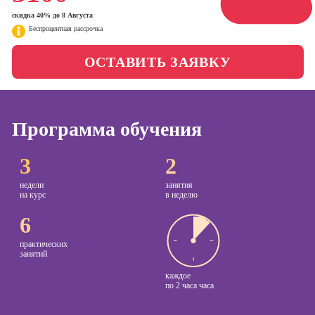
Школа бизнеса и
менеджер)
скидка 40% до 8 Августа
управления
Беспроцентная рассрочка
Профессия
Специалист по
Фотошкола
ОСТАВИТЬ ЗАЯВКУ
таргетингу
Школа медиа
Курсы
Программа обучения
Курсы
Онлайн-обучение
3
2
копирайтинга
недели
занятия
Курсы по
на курс
в неделю
созданию
контента
6
Курсы по
практических
поисковой
занятий
оптимизации
каждое
сайтов (seo-
по
2 часа часа
продвижение
сайтов)