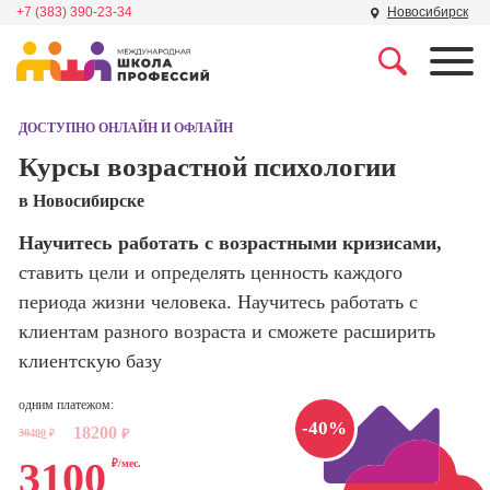
+7 (383) 390-23-34
Новосибирск
Профессии
Школа маркетинга и
рекламы
ДОСТУПНО ОНЛАЙН И ОФЛАЙН
Профессия
Специалист по
Курсы возрастной психологии
Школа дизайна
поисковой
в Новосибирске
оптимизации
сайтов (seo-
Школа нейросетей и
Научитесь работать с возрастными кризисами,
продвижение
программирования
сайтов)
ставить цели и определять ценность каждого
периода жизни человека. Научитесь работать с
Школа психологии
Профессия
клиентам разного возраста и сможете расширить
Интернет-
маркетолог
клиентскую базу
Школа мастеров
Профессия
одним платежом:
Менеджер по
Школа актерского
-40%
18200
маркетингу в
30400
₽
₽
мастерства
социальных
3100
₽/мес.
сетях (SMM-