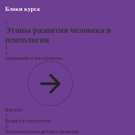
Блоки курса
Курсы создания
и продвижения
сайтов на Tilda
1
Этапы развития человека в
Курсы
психологии
контекстной
рекламы
1
1
Курсы
содержание и инструменты
продвижения в
социальных
сетях
Курсы
таргетированной
рекламы
Курсы
Изучите
продюсирования
1.
проектов
Возраст в психологии
2.
Курсы создания
Психоаналитика детского развития