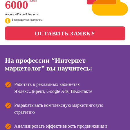
6000
₽/мес.
Школа бизнеса и
менеджер)
управления
Профессия
скидка 40% до 8 Августа
Специалист по
Беспроцентная рассрочка
Фотошкола
таргетингу
ОСТАВИТЬ ЗАЯВКУ
Школа медиа
Курсы
На профессии “Интернет-
Курсы
Онлайн-обучение
копирайтинга
маркетолог” вы научитесь:
Курсы по
созданию
Работать в рекламных кабинетах
контента
Яндекс.Директ, Google Ads, ВКонтакте
Курсы по
поисковой
Разрабатывать комплексную маркетинговую
оптимизации
стратегию
сайтов (seo-
продвижение
Анализировать эффективность продвижения в
сайтов)