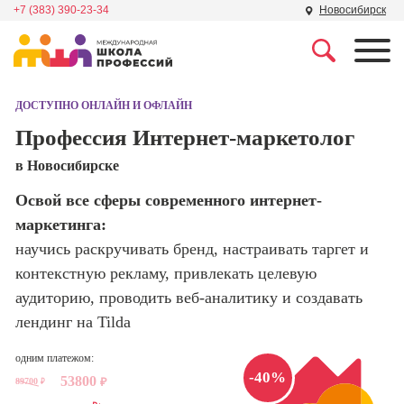
+7 (383) 390-23-34
Новосибирск
Профессии
Школа маркетинга и
рекламы
ДОСТУПНО ОНЛАЙН И ОФЛАЙН
Профессия
Специалист по
Профессия Интернет-маркетолог
Школа дизайна
поисковой
в Новосибирске
оптимизации
сайтов (seo-
Школа нейросетей и
Освой все сферы современного интернет-
продвижение
программирования
сайтов)
маркетинга:
научись раскручивать бренд, настраивать таргет и
Школа психологии
Профессия
контекстную рекламу, привлекать целевую
Интернет-
маркетолог
аудиторию, проводить веб-аналитику и создавать
Школа мастеров
лендинг на Tilda
Профессия
Менеджер по
Школа актерского
маркетингу в
одним платежом:
мастерства
-40%
социальных
53800
89700
₽
₽
сетях (SMM-