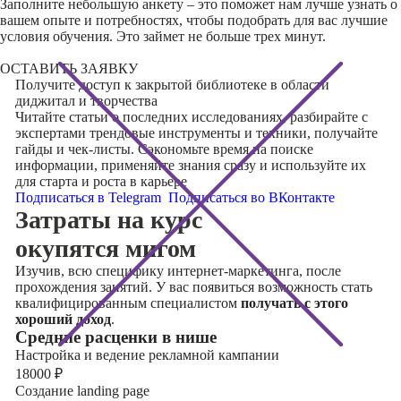
Заполните небольшую анкету – это поможет нам лучше узнать о
вашем опыте и потребностях, чтобы подобрать для вас лучшие
условия обучения. Это займет не больше трех минут.
ОСТАВИТЬ ЗАЯВКУ
Получите доступ к
закрытой библиотеке
в области
диджитал и творчества
Читайте статьи о последних исследованиях, разбирайте с
экспертами трендовые инструменты и техники, получайте
гайды и чек-листы. Сэкономьте время на поиске
информации, применяйте знания сразу и используйте их
для старта и роста в карьере
Подписаться в Telegram
Подписаться во ВКонтакте
Затраты на курс
окупятся мигом
Изучив, всю специфику интернет-маркетинга, после
прохождения занятий. У вас появиться возможность стать
квалифицированным специалистом
получать с этого
хороший доход
.
Cредние расценки в нише
Настройка и ведение рекламной кампании
18000
₽
Создание landing page