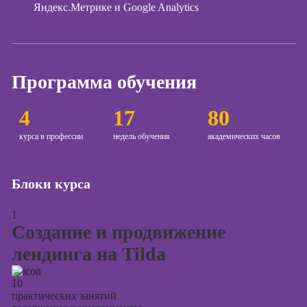
Яндекс.Метрике и Google Analytics
Курсы создания
и продвижения
сайтов на Tilda
Курсы
Программа обучения
контекстной
рекламы
4
17
80
Курсы
курса в профессии
недель обучения
академических часов
продвижения в
социальных
сетях
Блоки курса
Курсы
таргетированной
1
рекламы
Создание и продвижение
Курсы
лендинга на Tilda
продюсирования
проектов
10
Курсы создания
практических занятий