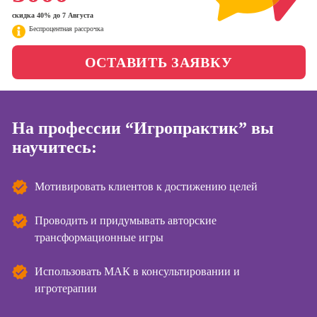
Школа бизнеса и
менеджер)
скидка 40% до 7 Августа
управления
Беспроцентная рассрочка
Профессия
Специалист по
Фотошкола
ОСТАВИТЬ ЗАЯВКУ
таргетингу
Школа медиа
Курсы
На профессии “Игропрактик” вы
научитесь:
Курсы
Онлайн-обучение
копирайтинга
Мотивировать клиентов к достижению целей
Курсы по
созданию
контента
Проводить и придумывать авторские
трансформационные игры
Курсы по
поисковой
оптимизации
Использовать МАК в консультировании и
сайтов (seo-
игротерапии
продвижение
сайтов)