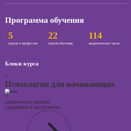
Курсы создания
и продвижения
Программа обучения
сайтов на Tilda
Курсы
5
22
114
контекстной
рекламы
курсов в профессии
недели обучения
академических часов
Курсы
продвижения в
Блоки курса
социальных
сетях
1
Курсы
Психология для начинающих
таргетированной
рекламы
7
практических занятий
Курсы
содержание и инструменты
продюсирования
проектов
Курсы создания