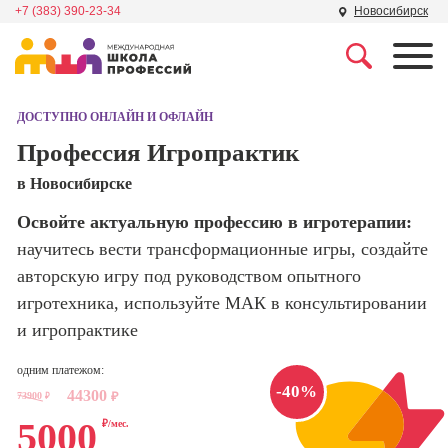
+7 (383) 390-23-34
Новосибирск
Профессии
Школа маркетинга и
рекламы
ДОСТУПНО ОНЛАЙН И ОФЛАЙН
Профессия
Специалист по
Профессия Игропрактик
Школа дизайна
поисковой
в Новосибирске
оптимизации
сайтов (seo-
Школа нейросетей и
Освойте актуальную профессию в игротерапии:
продвижение
программирования
сайтов)
научитесь вести трансформационные игры, создайте
авторскую игру под руководством опытного
Школа психологии
Профессия
игротехника, используйте МАК в консультировании
Интернет-
маркетолог
и игропрактике
Школа мастеров
Профессия
одним платежом:
Менеджер по
Школа актерского
-40%
44300
маркетингу в
73900
₽
₽
мастерства
социальных
5000
₽/мес.
сетях (SMM-