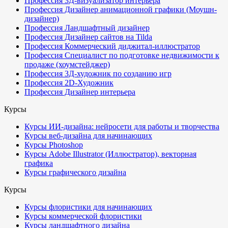
Профессия 3Д-визуализатор интерьера
Профессия Дизайнер анимационной графики (Моушн-
дизайнер)
Профессия Ландшафтный дизайнер
Профессия Дизайнер сайтов на Tilda
Профессия Коммерческий диджитал-иллюстратор
Профессия Специалист по подготовке недвижимости к
продаже (хоумстейджер)
Профессия 3Д-художник по созданию игр
Профессия 2D-Художник
Профессия Дизайнер интерьера
Курсы
Курсы ИИ-дизайна: нейросети для работы и творчества
Курсы веб-дизайна для начинающих
Курсы Photoshop
Курсы Adobe Illustrator (Иллюстратор), векторная
графика
Курсы графического дизайна
Курсы
Курсы флористики для начинающих
Курсы коммерческой флористики
Курсы ландшафтного дизайна