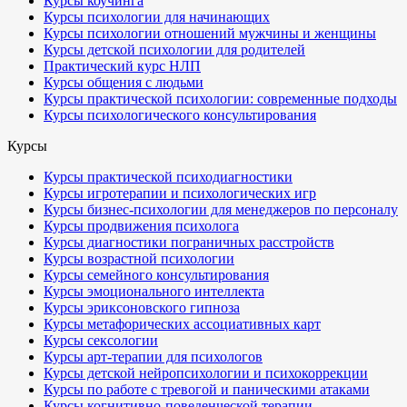
Курсы коучинга
Курсы психологии для начинающих
Курсы психологии отношений мужчины и женщины
Курсы детской психологии для родителей
Практический курс НЛП
Курсы общения с людьми
Курсы практической психологии: современные подходы
Курсы психологического консультирования
Курсы
Курсы практической психодиагностики
Курсы игротерапии и психологических игр
Курсы бизнес-психологии для менеджеров по персоналу
Курсы продвижения психолога
Курсы диагностики пограничных расстройств
Курсы возрастной психологии
Курсы семейного консультирования
Курсы эмоционального интеллекта
Курсы эриксоновского гипноза
Курсы метафорических ассоциативных карт
Курсы сексологии
Курсы арт-терапии для психологов
Курсы детской нейропсихологии и психокоррекции
Курсы по работе с тревогой и паническими атаками
Курсы когнитивно-поведенческой терапии