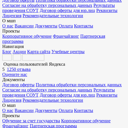
Договор оферты
Политика обработки персональных данных
Согласие на обработку персональных данных
Результаты
проведения СОУТ
Договор оферты для юр.лиц
Реквизиты
Лицензия
Рекомендательные технологии
О мшп
О нас
Вакансии
Документы
Оплата
Контакты
Проекты
Корпоративное обучение
Франчайзинг
Партнерская
программа
Навигация
Блог
Акции
Карта сайта
Учебные центры
Оценка пользователей Яндекса
5
1250 отзыва
Оцените нас
Документы
Договор оферты
Политика обработки персональных данных
Согласие на обработку персональных данных
Результаты
проведения СОУТ
Договор оферты для юр.лиц
Реквизиты
Лицензия
Рекомендательные технологии
О мшп
О нас
Вакансии
Документы
Оплата
Контакты
Проекты
Обучение за счет государства
Корпоративное обучение
Франчайзинг
Партнерская программа