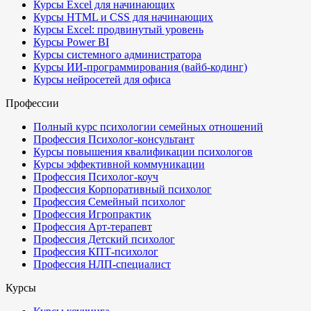
Курсы Excel для начинающих
Курсы HTML и CSS для начинающих
Курсы Excel: продвинутый уровень
Курсы Power BI
Курсы системного администратора
Курсы ИИ-программирования (вайб-кодинг)
Курсы нейросетей для офиса
Профессии
Полный курс психологии семейных отношений
Профессия Психолог-консультант
Курсы повышения квалификации психологов
Курсы эффективной коммуникации
Профессия Психолог-коуч
Профессия Корпоративный психолог
Профессия Семейный психолог
Профессия Игропрактик
Профессия Арт-терапевт
Профессия Детский психолог
Профессия КПТ-психолог
Профессия НЛП-специалист
Курсы