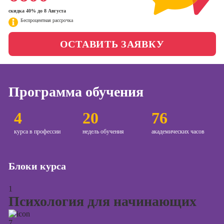
Школа бизнеса и
менеджер)
скидка 40% до 8 Августа
управления
Беспроцентная рассрочка
Профессия
Специалист по
Фотошкола
ОСТАВИТЬ ЗАЯВКУ
таргетингу
Школа медиа
Курсы
Программа обучения
Курсы
Онлайн-обучение
4
20
76
копирайтинга
курса в профессии
недель обучения
академических часов
Курсы по
созданию
контента
Блоки курса
Курсы по
поисковой
1
оптимизации
Психология для начинающих
сайтов (seo-
продвижение
сайтов)
7