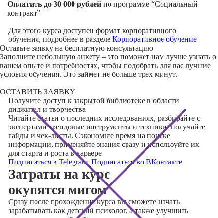
Оплатить до 30 000 рублей
по программе “Социальный
контракт”
Для этого курса доступен формат корпоративного
обучения, подробнее в разделе
Корпоративное обучение
Оставьте заявку на
бесплатную консультацию
Заполните небольшую анкету – это поможет нам лучше узнать о
вашем опыте и потребностях, чтобы подобрать для вас лучшие
условия обучения. Это займет не больше трех минут.
ОСТАВИТЬ ЗАЯВКУ
Получите доступ к
закрытой библиотеке
в области
диджитал и творчества
Читайте статьи о последних исследованиях, разбирайте с
экспертами трендовые инструменты и техники, получайте
гайды и чек-листы. Сэкономьте время на поиске
информации, применяйте знания сразу и используйте их
для старта и роста в карьере
Подписаться в Telegram
Подписаться во ВКонтакте
Затраты на курс
окупятся мигом
Сразу после прохождения курса вы сможете начать
зарабатывать как детский психолог, а также улучшить