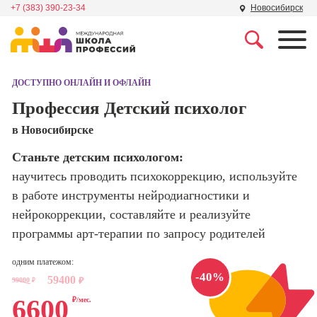
+7 (383) 390-23-34
Новосибирск
Профессии
Школа маркетинга и
рекламы
ДОСТУПНО ОНЛАЙН И ОФЛАЙН
Профессия
Специалист по
Профессия Детский психолог
Школа дизайна
поисковой
в Новосибирске
оптимизации
сайтов (seo-
Школа нейросетей и
Станьте детским психологом:
продвижение
программирования
сайтов)
научитесь проводить психокоррекцию, используйте
в работе инструменты нейродиагностики и
Школа психологии
Профессия
нейрокоррекции, составляйте и реализуйте
Интернет-
маркетолог
программы арт-терапии по запросу родителей
Школа мастеров
Профессия
одним платежом:
Менеджер по
Школа актерского
-40%
59400
маркетингу в
99000
₽
₽
мастерства
социальных
6600
₽/мес.
сетях (SMM-