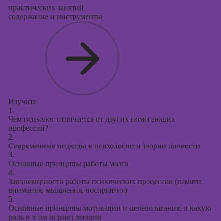
практических занятий
Курсы создания
содержание и инструменты
и продвижения
сайтов на Tilda
Курсы
контекстной
рекламы
Курсы
продвижения в
Изучите
социальных
1.
сетях
Чем психолог отличается от других помогающих
профессий?
Курсы
2.
Современные подходы в психологии и теории личности
таргетированной
3.
рекламы
Основные принципы работы мозга
4.
Курсы
Закономерности работы психических процессов (памяти,
продюсирования
внимания, мышления, восприятия)
проектов
5.
Основные принципы мотивации и целеполагания, и какую
Курсы создания
роль в этом играют эмоции