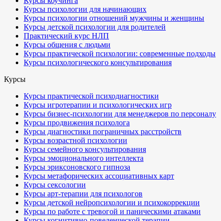
Курсы коучинга
Курсы психологии для начинающих
Курсы психологии отношений мужчины и женщины
Курсы детской психологии для родителей
Практический курс НЛП
Курсы общения с людьми
Курсы практической психологии: современные подходы
Курсы психологического консультирования
Курсы
Курсы практической психодиагностики
Курсы игротерапии и психологических игр
Курсы бизнес-психологии для менеджеров по персоналу
Курсы продвижения психолога
Курсы диагностики пограничных расстройств
Курсы возрастной психологии
Курсы семейного консультирования
Курсы эмоционального интеллекта
Курсы эриксоновского гипноза
Курсы метафорических ассоциативных карт
Курсы сексологии
Курсы арт-терапии для психологов
Курсы детской нейропсихологии и психокоррекции
Курсы по работе с тревогой и паническими атаками
Курсы когнитивно-поведенческой терапии