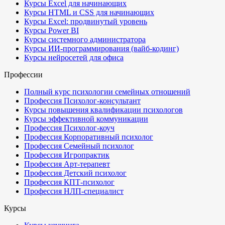
Курсы Excel для начинающих
Курсы HTML и CSS для начинающих
Курсы Excel: продвинутый уровень
Курсы Power BI
Курсы системного администратора
Курсы ИИ-программирования (вайб-кодинг)
Курсы нейросетей для офиса
Профессии
Полный курс психологии семейных отношений
Профессия Психолог-консультант
Курсы повышения квалификации психологов
Курсы эффективной коммуникации
Профессия Психолог-коуч
Профессия Корпоративный психолог
Профессия Семейный психолог
Профессия Игропрактик
Профессия Арт-терапевт
Профессия Детский психолог
Профессия КПТ-психолог
Профессия НЛП-специалист
Курсы