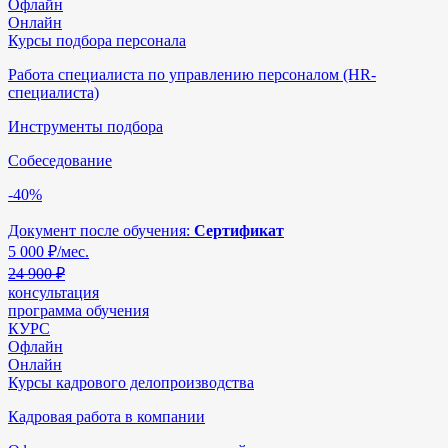
Офлайн
Онлайн
Курсы подбора персонала
Работа специалиста по управлению персоналом (HR-
специалиста)
Инструменты подбора
Собеседование
-40%
Документ после обучения:
Сертификат
5 000
₽/мес.
24 900 ₽
консультация
программа обучения
КУРС
Офлайн
Онлайн
Курсы кадрового делопроизводства
Кадровая работа в компании