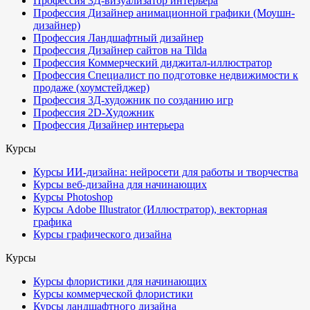
Профессия 3Д-визуализатор интерьера
Профессия Дизайнер анимационной графики (Моушн-
дизайнер)
Профессия Ландшафтный дизайнер
Профессия Дизайнер сайтов на Tilda
Профессия Коммерческий диджитал-иллюстратор
Профессия Специалист по подготовке недвижимости к
продаже (хоумстейджер)
Профессия 3Д-художник по созданию игр
Профессия 2D-Художник
Профессия Дизайнер интерьера
Курсы
Курсы ИИ-дизайна: нейросети для работы и творчества
Курсы веб-дизайна для начинающих
Курсы Photoshop
Курсы Adobe Illustrator (Иллюстратор), векторная
графика
Курсы графического дизайна
Курсы
Курсы флористики для начинающих
Курсы коммерческой флористики
Курсы ландшафтного дизайна