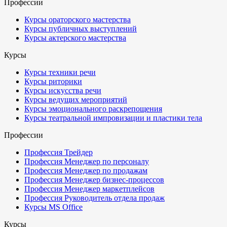
Профессии
Курсы ораторского мастерства
Курсы публичных выступлений
Курсы актерского мастерства
Курсы
Курсы техники речи
Курсы риторики
Курсы искусства речи
Курсы ведущих мероприятий
Курсы эмоционального раскрепощения
Курсы театральной импровизации и пластики тела
Профессии
Профессия Трейдер
Профессия Менеджер по персоналу
Профессия Менеджер по продажам
Профессия Менеджер бизнес-процессов
Профессия Менеджер маркетплейсов
Профессия Руководитель отдела продаж
Курсы MS Office
Курсы