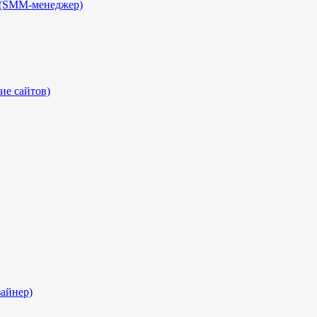
 (SMM-менеджер)
ие сайтов)
айнер)