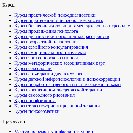
Курсы
Курсы практической психодиагностики
Курсы игротерапии и психологических игр
Курсы бизнес-психологии для менеджеров по персоналу
Курсы продвижения психолога
Курсы диагностики пограничных расстройств
Курсы возрастной психологии
Курсы семейного консультирования
Курсы эмоционального интеллекта
Курсы эриксоновского гипноза
Курсы метафорических ассоциативных карт
Курсы сексологии
Курсы арт-терапии для психологов
Курсы детской нейропсихологии и психокоррекции
Курсы по работе с тревогой и паническими атаками
Курсы когнитивно-поведенческой терапии
Курсы свободного рисования
Курсы профайлинга
Курсы телесно-ориентированной терапии
Курсы психосоматики
Профессии
Мастер по ремонту цифровой техники