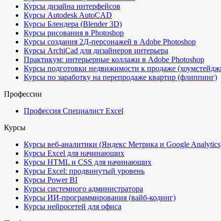
Курсы дизайна интерфейсов
Курсы Autodesk AutoCAD
Курсы Блендера (Blender 3D)
Курсы рисования в Photoshop
Курсы создания 2Д-персонажей в Adobe Photoshop
Курсы ArchiCad для дизайнеров интерьера
Практикум: интерьерные коллажи в Adobe Photoshop
Курсы подготовки недвижимости к продаже (хоумстейдж
Курсы по заработку на перепродаже квартир (флиппинг)
Профессии
Профессия Специалист Excel
Курсы
Курсы веб-аналитики (Яндекс Метрика и Google Analytics
Курсы Excel для начинающих
Курсы HTML и CSS для начинающих
Курсы Excel: продвинутый уровень
Курсы Power BI
Курсы системного администратора
Курсы ИИ-программирования (вайб-кодинг)
Курсы нейросетей для офиса