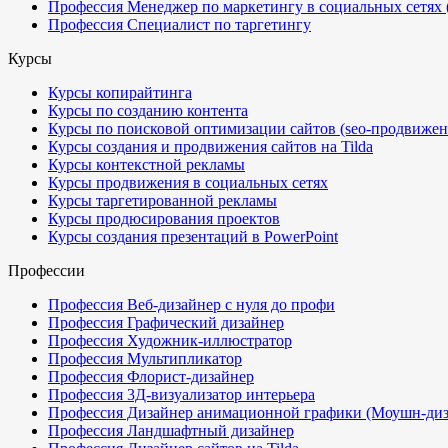
Профессия Менеджер по маркетингу в социальных сетях
Профессия Специалист по таргетингу
Курсы
Курсы копирайтинга
Курсы по созданию контента
Курсы по поисковой оптимизации сайтов (seo-продвижен
Курсы создания и продвижения сайтов на Tilda
Курсы контекстной рекламы
Курсы продвижения в социальных сетях
Курсы таргетированной рекламы
Курсы продюсирования проектов
Курсы создания презентаций в PowerPoint
Профессии
Профессия Веб-дизайнер с нуля до профи
Профессия Графический дизайнер
Профессия Художник-иллюстратор
Профессия Мультипликатор
Профессия Флорист-дизайнер
Профессия 3Д-визуализатор интерьера
Профессия Дизайнер анимационной графики (Моушн-диз
Профессия Ландшафтный дизайнер