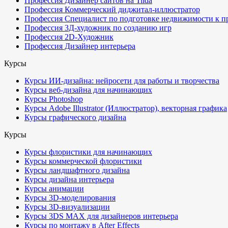
Профессия Дизайнер сайтов на Tilda
Профессия Коммерческий диджитал-иллюстратор
Профессия Специалист по подготовке недвижимости к п
Профессия 3Д-художник по созданию игр
Профессия 2D-Художник
Профессия Дизайнер интерьера
Курсы
Курсы ИИ-дизайна: нейросети для работы и творчества
Курсы веб-дизайна для начинающих
Курсы Photoshop
Курсы Adobe Illustrator (Иллюстратор), векторная графика
Курсы графического дизайна
Курсы
Курсы флористики для начинающих
Курсы коммерческой флористики
Курсы ландшафтного дизайна
Курсы дизайна интерьера
Курсы анимации
Курсы 3D-моделирования
Курсы 3D-визуализации
Курсы 3DS MAX для дизайнеров интерьера
Курсы по монтажу в After Effects