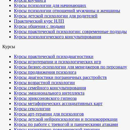
Курсы коучинга
Курсы психологии для начинающих
Курсы психологии отношений мужчины и женщины
Курсы детской психологии для родителей
Практический курс НЛП
Курсы общения с людьми
Курсы практической психологии: современные подходы
Курсы психологического консультирования
Курсы
Курсы практической психодиагностики
Курсы игротерапии и психологических игр
Курсы бизнес-психологии для менеджеров по персоналу
Курсы продвижения психолога
Курсы диагностики пограничных расстройств
Курсы возрастной психологии
Курсы семейного консультирования
Курсы эмоционального интеллекта
Курсы эриксоновского гипноза
Курсы метафорических ассоциативных карт
Курсы сексологии
Курсы арт-терапии для психологов
Курсы детской нейропсихологии и психокоррекции
Курсы по работе с тревогой и паническими атаками
Курсы когнитивно-поведенческой терапии