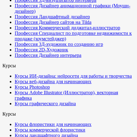
Профессия 3Д-визуализатор интерьера
Профессия Дизайнер анимационной графики (Моушн-
дизайнер)
Профессия Ландшафтный дизайнер
Профессия Дизайнер сайтов на Tilda
Профессия Коммерческий диджитал-иллюстратор
Профессия Специалист по подготовке недвижимости к
продаже (хоумстейджер)
Профессия 3Д-художник по созданию игр
Профессия 2D-Художник
Профессия Дизайнер интерьера
Курсы
Курсы ИИ-дизайна: нейросети для работы и творчества
Курсы веб-дизайна для начинающих
Курсы Photoshop
Курсы Adobe Illustrator (Иллюстратор), векторная
графика
Курсы графического дизайна
Курсы
Курсы флористики для начинающих
Курсы коммерческой флористики
Курсы ландшафтного дизайна