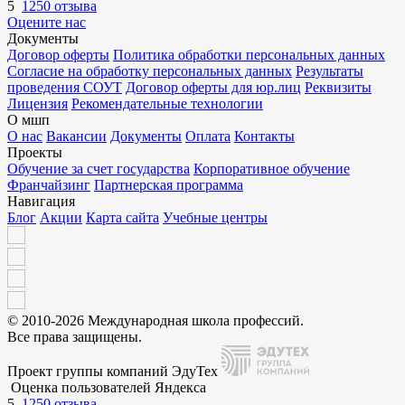
5
1250 отзыва
Оцените нас
Документы
Договор оферты
Политика обработки персональных данных
Согласие на обработку персональных данных
Результаты
проведения СОУТ
Договор оферты для юр.лиц
Реквизиты
Лицензия
Рекомендательные технологии
О мшп
О нас
Вакансии
Документы
Оплата
Контакты
Проекты
Обучение за счет государства
Корпоративное обучение
Франчайзинг
Партнерская программа
Навигация
Блог
Акции
Карта сайта
Учебные центры
© 2010-2026 Международная школа профессий.
Все права защищены.
Проект группы компаний ЭдуТех
Оценка пользователей Яндекса
5
1250 отзыва