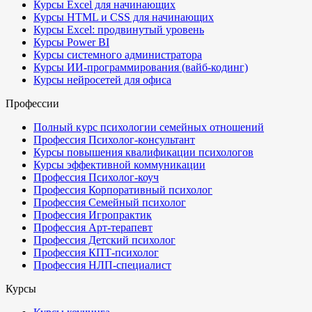
Курсы Excel для начинающих
Курсы HTML и CSS для начинающих
Курсы Excel: продвинутый уровень
Курсы Power BI
Курсы системного администратора
Курсы ИИ-программирования (вайб-кодинг)
Курсы нейросетей для офиса
Профессии
Полный курс психологии семейных отношений
Профессия Психолог-консультант
Курсы повышения квалификации психологов
Курсы эффективной коммуникации
Профессия Психолог-коуч
Профессия Корпоративный психолог
Профессия Семейный психолог
Профессия Игропрактик
Профессия Арт-терапевт
Профессия Детский психолог
Профессия КПТ-психолог
Профессия НЛП-специалист
Курсы